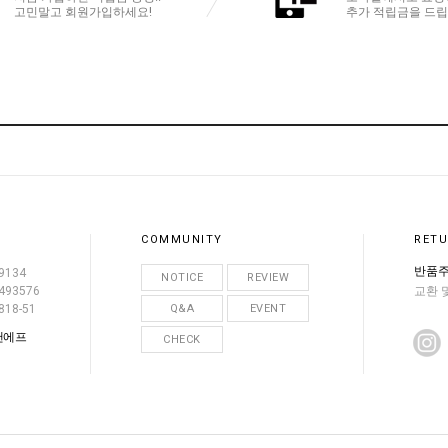
고민말고 회원가입하세요!
추가 적립금을 드립
COMMUNITY
RETU
반품주
9134
NOTICE
REVIEW
493576
교환 
818-51
Q&A
EVENT
앤에프
CHECK