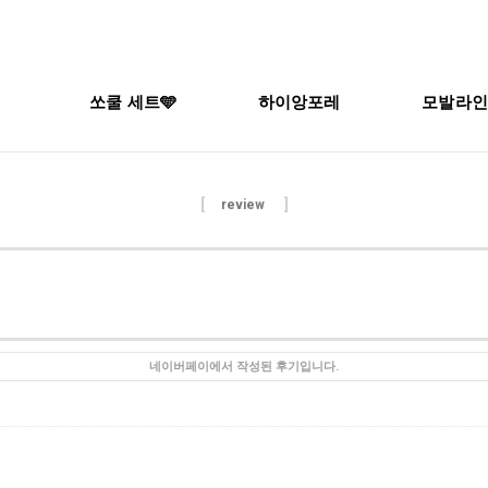
쏘쿨 세트🩵
하이앙포레
모발라인
[
]
review
네이버페이에서 작성된 후기입니다.