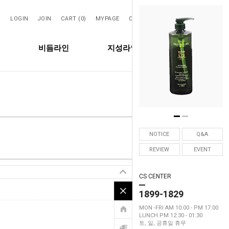
LOGIN
JOIN
CART (
0
)
MYPAGE
ORDER
SEARCH
비듬라인
지성라인
탈모라인
NOTICE
Q&A
REVIEW
EVENT
CS CENTER
1899-1829
7
Hits :
MON -FRI AM 10:00 - PM 17:00
LUNCH PM 12:30 - 01:30
토, 일, 공휴일 휴무