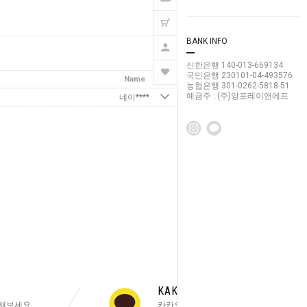
BANK INFO
글쓰기
목록보기
신한은행 140-013-669134
국민은행 230101-04-493576
Name
Date
Hits
농협은행 301-0262-5818-51
예금주 : (주)앙포레이앤에프
네이****
2026-07-07
7
KAKAOTALK PLUS
해보세요.
카카오톡 친구추가 해주세요!