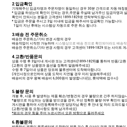
2.입금확인
기재해주신 입금자명과 주문자명이 동일하신 경우 30분 간격으로 자동 매칭
* 입금을 하셨는데 확인이 안되는 경우,주문을 주실때 남겨주신 입금자명과 
확인이 안되시는 분들은 고객센터 1899-1829로 연락부탁드립니다.
* 입금은 주문을 주시고 3일 이내에 입금을 해주셔야 입금확인 가능합니다.
1일이 지난 후에는 시스템상 자동으로 주문 취소 됩니다.
3
.배송 전 주문취소
배송전 주문취소/기타 변경 사항의 경우
배송작업이 시작전 가능하며
시스템상으로 배송 전으로 확인되더라도 배송작
배송전 주문취소/기타 변경 사항의 경우 고객센터 1899-1829 또는 사이트
4.교환/반품문의
상품 수령 후 3일이내 게시판 또는 고객센터(1899-1829)를 통하여 반품/교
(교환의 경우 상품명과 옵션을 정확히 말씀해주세요)
수령 후 7일이내 상품은 앙포레 물류센터에 도착해야합니다.
(개인사정으로인하여 상품 도착이 지연될 경우 미리 말씀해주세요)
배송비의 경우 왕복 배송비 6,000원이 발생합니다(단, 롯데택배 접수시)
5.불량 문의
개봉 후, 사용 후 발생하는 제품 훼손/변형건의 경우 불량으로 간주 하지않습
*불량으로 의심되는 상품을 받으셨을 경우, 우선 정확한 불량 여부 확인이 필
게시판을 통하여 사진등록해주시면 담당자님 확인 후 안내 및 처리 도와드릴 
(교환/반품 등 요청사항도 함께 남겨주세요)
*펌프의 경우 힘을 주어 누르시면서 오픈 방향으로 돌려주세요
6.환불문의
반품하신 제품이 물류센터에 도착하여 제품 검수 후 이상이 없을 경우 환불이