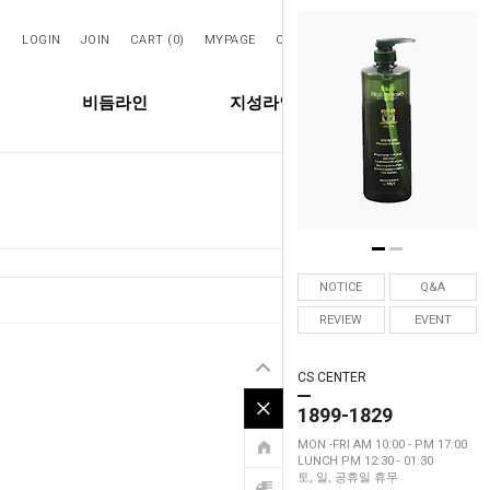
LOGIN
JOIN
CART (
0
)
MYPAGE
ORDER
SEARCH
비듬라인
지성라인
탈모라인
NOTICE
Q&A
5673
Hits :
REVIEW
EVENT
CS CENTER
1899-1829
MON -FRI AM 10:00 - PM 17:00
LUNCH PM 12:30 - 01:30
토, 일, 공휴일 휴무