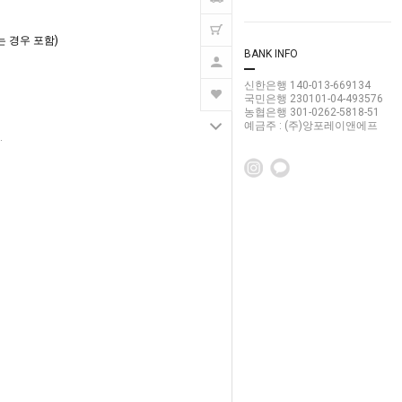
는 경우 포함)
BANK INFO
신한은행 140-013-669134
국민은행 230101-04-493576
농협은행 301-0262-5818-51
예금주 : (주)앙포레이앤에프
.