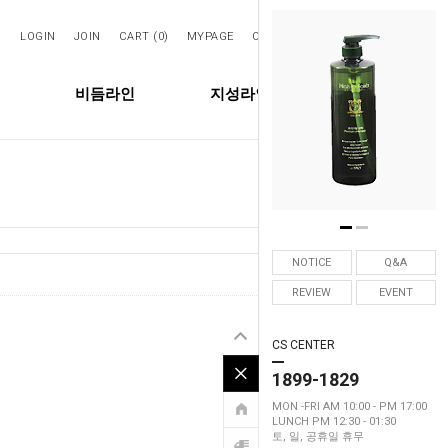
LOGIN
JOIN
CART (
0
)
MYPAGE
ORDER
SEARCH
비듬라인
지성라인
탈모라인
NOTICE
Q&A
4175
Hits :
REVIEW
EVENT
CS CENTER
1899-1829
MON -FRI AM 10:00 - PM 17:00
LUNCH PM 12:30 - 01:30
토, 일, 공휴일 휴무