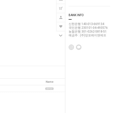
BANK INFO
신한은행 140-013-669134
국민은행 230101-04-493576
농협은행 301-0262-5818-51
예금주 : (주)앙포레이앤에프
글쓰기
목록보기
Name
Date
Hits
2016-11-03
4175