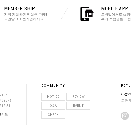
MEMBER SHIP
MOBILE APP
지금 가입하면 적립금 증정!!
모바일에서도 쇼핑
고민말고 회원가입하세요!
추가 적립금을 드립
COMMUNITY
RETU
반품주
9134
NOTICE
REVIEW
493576
교환 
818-51
Q&A
EVENT
앤에프
CHECK