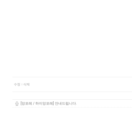
수정
삭제
[앙포레 / 하이앙포레] 안내드립니다.