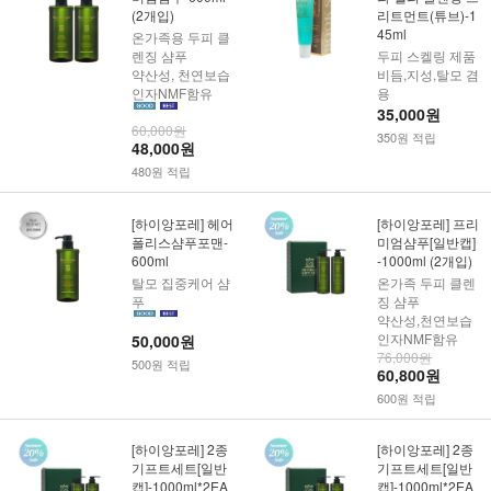
(2개입)
리트먼트(튜브)-1
45ml
온가족용 두피 클
렌징 샴푸
두피 스켈링 제품
약산성, 천연보습
비듬,지성,탈모 겸
인자NMF함유
용
35,000원
60,000원
350원 적립
48,000원
480원 적립
[하이앙포레] 헤어
[하이앙포레] 프리
폴리스샴푸포맨-
미엄샴푸[일반캡]
600ml
-1000ml (2개입)
탈모 집중케어 샴
온가족 두피 클렌
푸
징 샴푸
약산성,천연보습
인자NMF함유
50,000원
76,000원
500원 적립
60,800원
600원 적립
[하이앙포레] 2종
[하이앙포레] 2종
기프트세트[일반
기프트세트[일반
캡]-1000ml*2EA
캡]-1000ml*2EA