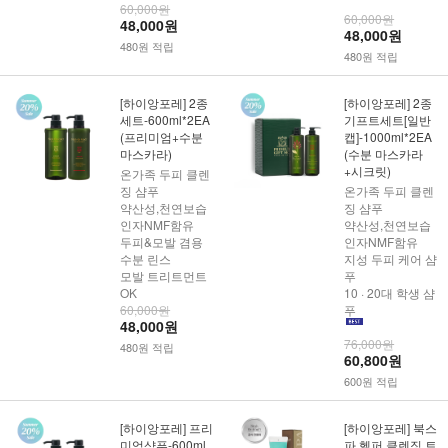
60,000원
60,000원
48,000원
48,000원
480원 적립
480원 적립
[하이앙포레] 2종
[하이앙포레] 2종
세트-600ml*2EA
기프트세트[일반
(프리미엄+수분
캡]-1000ml*2EA
마스카라)
(수분 마스카라
+시크릿)
온가족 두피 클렌
징 샴푸
온가족 두피 클렌
약산성,천연보습
징 샴푸
인자NMF함유
약산성,천연보습
두피&모발 겸용
인자NMF함유
수분 린스
지성 두피 케어 샴
모발 트리트먼트
푸
OK
10 · 20대 학생 샴
60,000원
푸
48,000원
76,000원
480원 적립
60,800원
600원 적립
[하이앙포레] 프리
[하이앙포레] 북스
미엄샴푸-600ml
파 헬퍼 클렌징 트