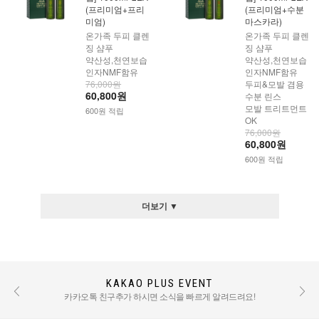
(프리미엄+프리
(프리미엄+수분
미엄)
마스카라)
온가족 두피 클렌
온가족 두피 클렌
징 샴푸
징 샴푸
약산성,천연보습
약산성,천연보습
인자NMF함유
인자NMF함유
76,000원
두피&모발 겸용
60,800원
수분 린스
모발 트리트먼트
600원 적립
OK
76,000원
60,800원
600원 적립
더보기 ▼
KAKAO PLUS EVENT
REVIEW EVENT
후기 작성 시 적립금 혜택 / TEXT : 500점 PHOTO : 1000점
카카오톡 친구추가 하시면 소식을 빠르게 알려드려요!