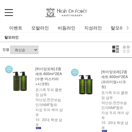
이벤트
모발라인
비듬라인
지성라인
탈모라인
탈모라인
정렬
[하이앙포레] 2종
[하이앙포레] 2종
세트-600ml*2EA
세트-600ml*2EA
(수분 마스카라
(프리미엄+시크
+시크릿)
릿)
온가족 두피 클렌
온가족 두피 클렌
징 샴푸
징 샴푸
약산성,천연보습
약산성,천연보습
인자NMF함유
인자NMF함유
지성 두피 케어 샴
지성 두피 케어 샴
푸
푸
10 · 20대 학생 샴
10 · 20대 학생 샴
푸
푸