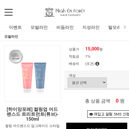
이벤트
모발라인
비듬라인
지성라인
탈모라인
모발라인
15,000
상품가
원
적립금
1%
배송비
(조건)
색상
0
원
총 상품 금액
[하이앙포레] 컬링업 어드
밴스드 트리트먼트(튜브)-
150ml
컬링 어드밴스드 업그레이드 스타일