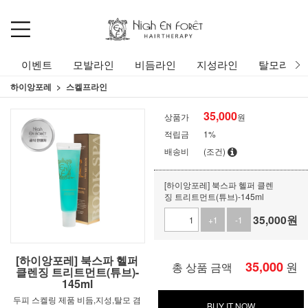
이벤트
모발라인
비듬라인
지성라인
탈모라인
하이앙포레
스켈프라인
35,000
상품가
원
적립금
1%
배송비
(조건)
[하이앙포레] 북스파 헬퍼 클렌
징 트리트먼트(튜브)-145ml
35,000
원
+1
-1
[하이앙포레] 북스파 헬퍼
35,000
원
총 상품 금액
클렌징 트리트먼트(튜브)-
145ml
두피 스켈링 제품 비듬,지성,탈모 겸
BUY IT NOW