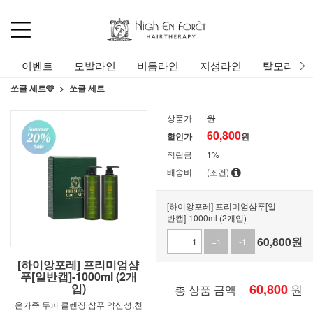
이벤트
모발라인
비듬라인
지성라인
탈모라인
쏘쿨 세트🩵
쏘쿨 세트
상품가
원
60,800
할인가
원
적립금
1%
배송비
(조건)
[하이앙포레] 프리미엄샴푸[일
반캡]-1000ml (2개입)
60,800
원
+1
-1
[하이앙포레] 프리미엄샴
푸[일반캡]-1000ml (2개
입)
60,800
원
총 상품 금액
온가족 두피 클렌징 샴푸 약산성,천