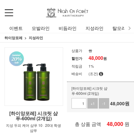
이벤트
모발라인
비듬라인
지성라인
탈모라인
하이앙포레
지성라인
상품가
원
48,000
할인가
원
적립금
1%
배송비
(조건)
[하이앙포레] 시크릿 샴
푸-600ml (2개입)
48,000
원
+1
-1
[하이앙포레] 시크릿 샴
푸-600ml (2개입)
48,000
원
총 상품 금액
지성 두피 케어 샴푸 10 · 20대 학생
샴푸