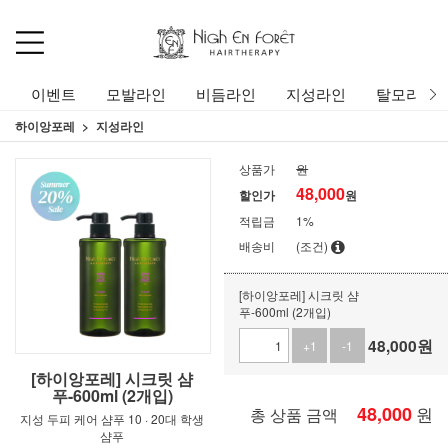
이벤트
모발라인
비듬라인
지성라인
탈모라인
하이앙포레
지성라인
상품가
원
48,000
할인가
원
적립금
1%
배송비
(조건)
[하이앙포레] 시크릿 샴
푸-600ml (2개입)
48,000
원
+1
-1
[하이앙포레] 시크릿 샴
푸-600ml (2개입)
48,000
원
총 상품 금액
지성 두피 케어 샴푸 10 · 20대 학생
샴푸