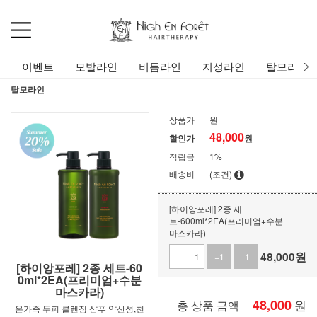
이벤트
모발라인
비듬라인
지성라인
탈모라인
탈모라인
상품가
원
48,000
할인가
원
적립금
1%
배송비
(조건)
[하이앙포레] 2종 세
트-600ml*2EA(프리미엄+수분
마스카라)
48,000
원
+1
-1
[하이앙포레] 2종 세트-60
0ml*2EA(프리미엄+수분
마스카라)
48,000
원
총 상품 금액
온가족 두피 클렌징 샴푸 약산성,천