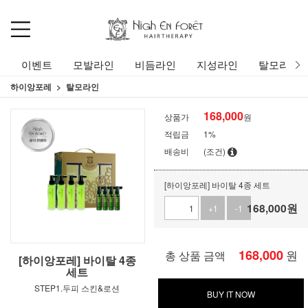
이벤트
모발라인
비듬라인
지성라인
탈모라인
하이앙포레
탈모라인
168,000
상품가
원
적립금
1%
배송비
(조건)
[하이앙포레] 바이탈 4종 세트
168,000
원
+1
-1
168,000
원
총 상품 금액
[하이앙포레] 바이탈 4종
세트
STEP1.두피 스킨&로션
BUY IT NOW