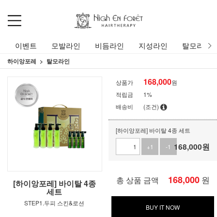
이벤트
모발라인
비듬라인
지성라인
탈모라인
하이앙포레
탈모라인
168,000
상품가
원
적립금
1%
배송비
(조건)
[하이앙포레] 바이탈 4종 세트
168,000
원
+1
-1
168,000
원
총 상품 금액
[하이앙포레] 바이탈 4종
세트
STEP1.두피 스킨&로션
BUY IT NOW