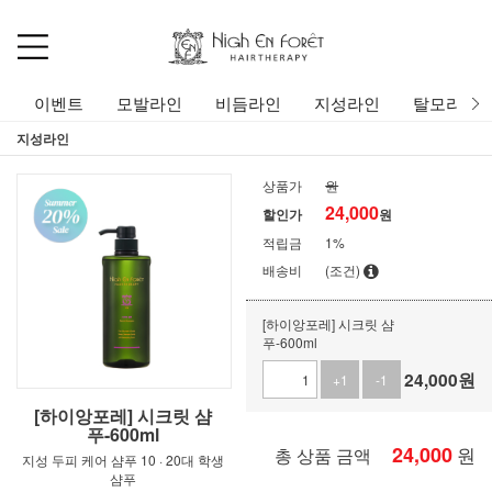
이벤트
모발라인
비듬라인
지성라인
탈모라인
지성라인
상품가
원
24,000
할인가
원
적립금
1%
배송비
(조건)
[하이앙포레] 시크릿 샴
푸-600ml
24,000
원
+1
-1
[하이앙포레] 시크릿 샴
푸-600ml
24,000
원
총 상품 금액
지성 두피 케어 샴푸 10 · 20대 학생
샴푸